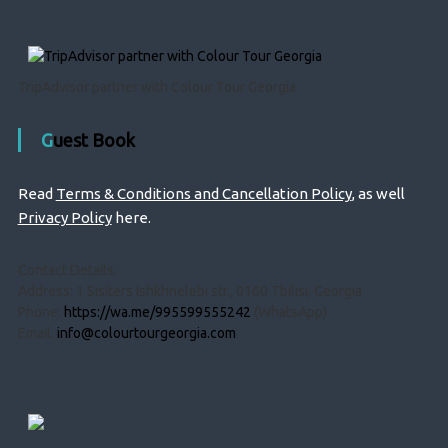
TripAdvisor partner with Colour Tour Georgia
Guest Book
Read
Terms & Conditions and Cancellation Policy
, as well
Privacy Policy
here.
Contact Details:
Address: 1 Sisiters Ishkhnelebi str., 0160 Tbilisi, Georgia
Phone:
https://wa.me/995599555242
(WhatsApp)
Email:
info@colourtourgeorgia.com