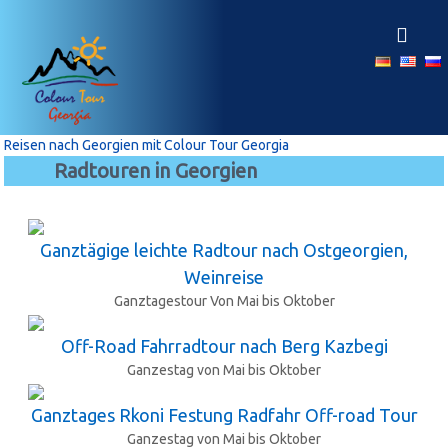
Z
u
r
ü
c
k
z
Reisen nach Georgien mit Colour Tour Georgia
u
Radtouren in Georgien
m
I
n
h
Ganztägige leichte Radtour nach Ostgeorgien,
a
Weinreise
l
Ganztagestour Von Mai bis Oktober
t
Off-Road Fahrradtour nach Berg Kazbegi
Ganzestag von Mai bis Oktober
Ganztages Rkoni Festung Radfahr Off-road Tour
Ganzestag von Mai bis Oktober