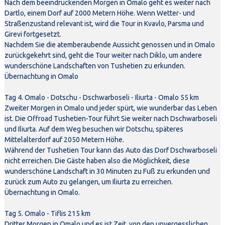
Nach dem beeindruckenden Morgen in Omalo geht es weiter nach
Dartlo, einem Dorf auf 2000 Metern Höhe. Wenn Wetter- und
Straßenzustand relevant ist, wird die Tour in Kvavlo, Parsma und
Girevi fortgesetzt.
Nachdem Sie die atemberaubende Aussicht genossen und in Omalo
zurückgekehrt sind, geht die Tour weiter nach Diklo, um andere
wunderschöne Landschaften von Tushetien zu erkunden.
Übernachtung in Omalo
Tag 4. Omalo - Dotschu - Dschwarboseli - Iliurta - Omalo 55 km
Zweiter Morgen in Omalo und jeder spürt, wie wunderbar das Leben
ist. Die Offroad Tushetien-Tour führt Sie weiter nach Dschwarboseli
und Iliurta. Auf dem Weg besuchen wir Dotschu, späteres
Mittelalterdorf auf 2050 Metern Höhe.
Während der Tushetien Tour kann das Auto das Dorf Dschwarboseli
nicht erreichen. Die Gäste haben also die Möglichkeit, diese
wunderschöne Landschaft in 30 Minuten zu Fuß zu erkunden und
zurück zum Auto zu gelangen, um Iliurta zu erreichen.
Übernachtung in Omalo.
Tag 5. Omalo - Tiflis 215 km
Dritter Morgen in Omalo und es ist Zeit, von den unvergesslichen