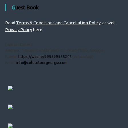
Guest Book
Read
Terms & Conditions and Cancellation Policy
, as well
Privacy Policy
here.
Contact Details:
Address: 1 Sisiters Ishkhnelebi str., 0160 Tbilisi, Georgia
Phone:
https://wa.me/995599555242
(WhatsApp)
Email:
info@colourtourgeorgia.com