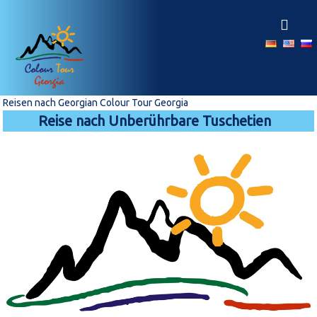
Z
u
r
ü
c
k
z
Reisen nach Georgian Colour Tour Georgia
u
Reise nach Unberührbare Tuschetien
m
I
n
h
a
l
t