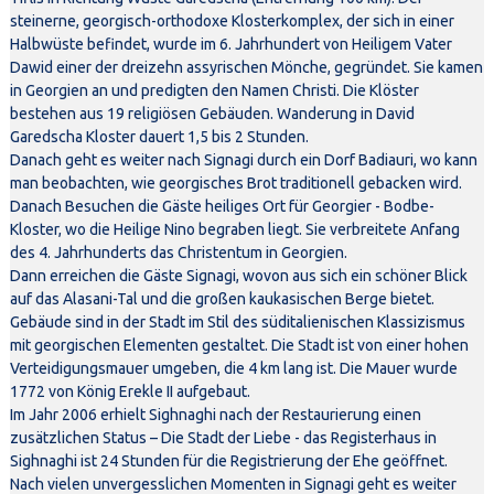
steinerne, georgisch-orthodoxe Klosterkomplex, der sich in einer
Halbwüste befindet, wurde im 6. Jahrhundert von Heiligem Vater
Dawid einer der dreizehn assyrischen Mönche, gegründet. Sie kamen
in Georgien an und predigten den Namen Christi. Die Klöster
bestehen aus 19 religiösen Gebäuden. Wanderung in David
Garedscha Kloster dauert 1,5 bis 2 Stunden.
Danach geht es weiter nach Signagi durch ein Dorf Badiauri, wo kann
man beobachten, wie georgisches Brot traditionell gebacken wird.
Danach Besuchen die Gäste heiliges Ort für Georgier - Bodbe-
Kloster, wo die Heilige Nino begraben liegt. Sie verbreitete Anfang
des 4. Jahrhunderts das Christentum in Georgien.
Dann erreichen die Gäste Signagi, wovon aus sich ein schöner Blick
auf das Alasani-Tal und die großen kaukasischen Berge bietet.
Gebäude sind in der Stadt im Stil des süditalienischen Klassizismus
mit georgischen Elementen gestaltet. Die Stadt ist von einer hohen
Verteidigungsmauer umgeben, die 4 km lang ist. Die Mauer wurde
1772 von König Erekle II aufgebaut.
Im Jahr 2006 erhielt Sighnaghi nach der Restaurierung einen
zusätzlichen Status – Die Stadt der Liebe - das Registerhaus in
Sighnaghi ist 24 Stunden für die Registrierung der Ehe geöffnet.
Nach vielen unvergesslichen Momenten in Signagi geht es weiter